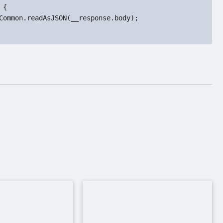
{
ommon.readAsJSON(__response.body);