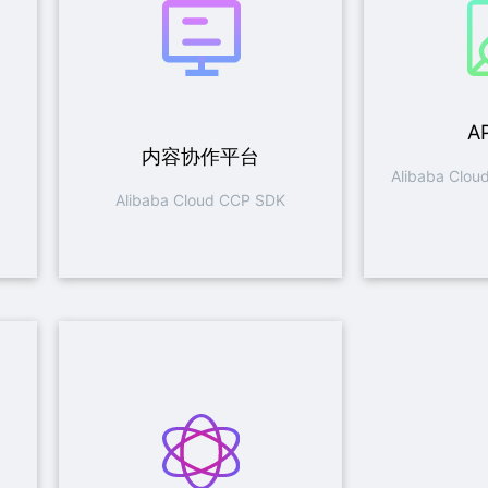
A
内容协作平台
Alibaba Clou
Alibaba Cloud CCP SDK