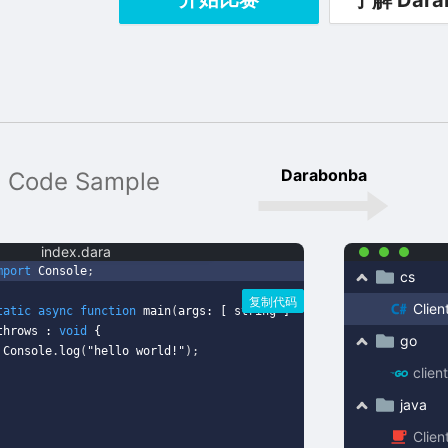
了解 Dara
Darabonba
 Code Sample
index.dara
mport
Console
;
cs
复制代码
Clien
tatic
async
function
main
(
args: [ string ]
throws :
void
{
go
onsole
.
log
(
"hello world!"
);
clien
java
Clien