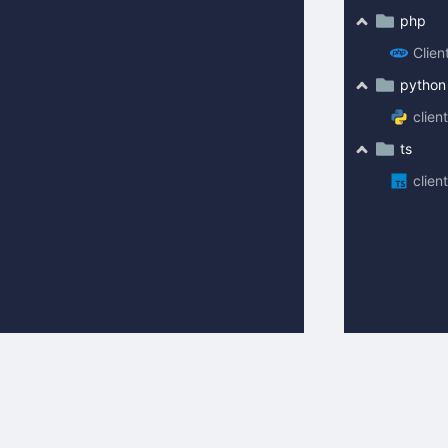
php
Clien
python
clien
ts
client