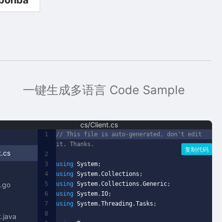
bonba
一键生成多语言 Code Sample
cs/Client.cs
1
// This file is auto-generated, don't edit
it. Thanks.
复制代码
t.cs
2
3
using
System
;
4
using
System
.
Collections
;
5
using
System
.
Collections
.
Generic
;
t.go
6
using
System
.
IO
;
7
using
System
.
Threading
.
Tasks
;
8
t.java