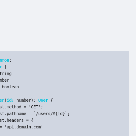
mmon
;
r
{
tring
mber
boolean
er
(
id:
number):
User
{
t.method = 'GET';
t.pathname = `/users/$
{id}
`;
st.headers =
{
'api.domain.com'