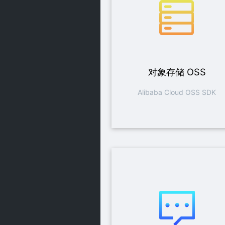
对象存储 OSS
Alibaba Cloud OSS SDK