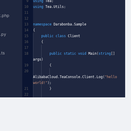
9
using
Tea
;
10
using
Tea
.
Utils
;
11
t.php
12
13
namespace
Darabonba
.
Sample
14
{
t.py
15
public
class
Client
16
{
17
.ts
18
public
static
void
Main
(
string
[]
args
)
19
{
20
AlibabaCloud
.
TeaConsole
.
Client
.
Log
(
"hello
world!"
);
21
}
22