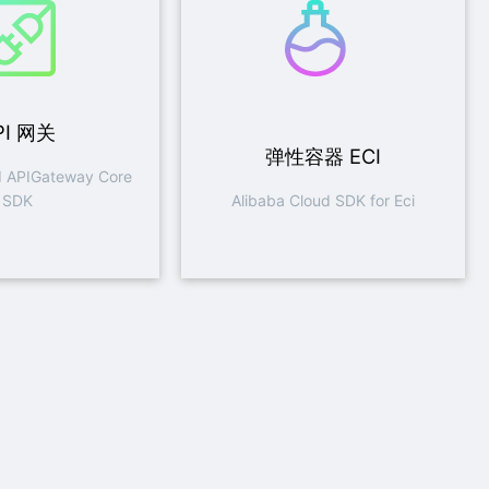
PI 网关
弹性容器 ECI
d APIGateway Core
SDK
Alibaba Cloud SDK for Eci