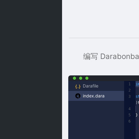
编写 Darabonba
1
i
Darafile
2
index.dara
3
s
)
4
C
5
}
6