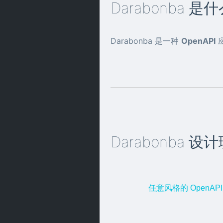
Darabonba 是
Darabonba 是一种
OpenAPI
应
Darabonba 设